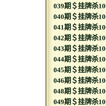
039期
＄
挂牌杀1
040期
＄
挂牌杀1
041期
＄
挂牌杀1
042期
＄
挂牌杀1
043期
＄
挂牌杀1
044期
＄
挂牌杀1
045期
＄
挂牌杀1
046期
＄
挂牌杀1
048期
＄
挂牌杀1
049期
＄
挂牌杀1