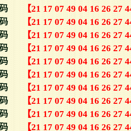
0码
【
21 17 07 49 0
4
16 26 27 4
0码
【
21 17 07 49 0
4
16 26 27 4
0码
【
21 17 07 49 0
4
16 26 27 4
0码
【
21 17 07 49 0
4
16 26 27 4
0码
【
21 17 07 49 0
4
16 26 27 4
0码
【
21 17 07 49 0
4
16 26 27 4
0码
【
21 17 07 49 0
4
16 26 27 4
0码
【
21 17 07 49 0
4
16 26 27 4
0码
【
21 17 07 49 0
4
16 26 27 4
0码
【
21 17 07 49 0
4
16 26 27 4