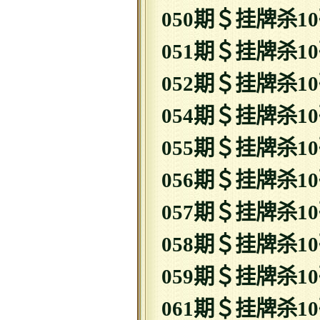
050期
＄
挂牌杀1
051期
＄
挂牌杀1
052期
＄
挂牌杀1
054期
＄
挂牌杀1
055期
＄
挂牌杀1
056期
＄
挂牌杀1
057期
＄
挂牌杀1
058期
＄
挂牌杀1
059期
＄
挂牌杀1
061期
＄
挂牌杀1