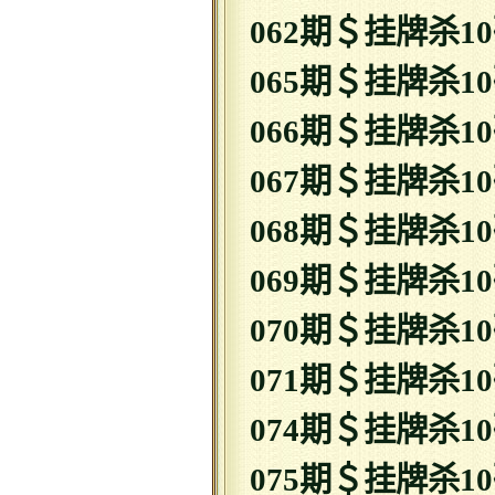
062期
＄
挂牌杀1
065期
＄
挂牌杀1
066期
＄
挂牌杀1
067期
＄
挂牌杀1
068期
＄
挂牌杀1
069期
＄
挂牌杀1
070期
＄
挂牌杀1
071期
＄
挂牌杀1
074期
＄
挂牌杀1
075期
＄
挂牌杀1